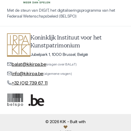
Met de steun van DIGIT, het digitaliseringsprogramma van het
Federaal Wetenschapsbeleid (BELSPO)
Koninklijk Instituut voor het
Kunstpatrimonium
Jubelpark 1, 1000 Brussel, België
balat@kikirpa.be
(vragen over BALaT)
info@kikirpa.be
(algemene vragen)
+32 (0)2 739 67 11
©
2026
KIK
- Built with