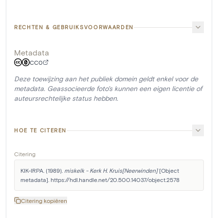
RECHTEN & GEBRUIKSVOORWAARDEN
Metadata
CC0
Deze toewijzing aan het publiek domein geldt enkel voor de
metadata. Geassocieerde foto's kunnen een eigen licentie of
auteursrechtelijke status hebben.
HOE TE CITEREN
Citering
KIK-IRPA. (1989). 
miskelk - Kerk H. Kruis[Neerwinden]
 [Object 
metadata]. https://hdl.handle.net/20.500.14037/object.2578
Citering kopiëren