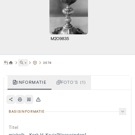
M209835
˅
2578
INFORMATIE
FOTO'S (1)
BASISINFORMATIE
Titel
miskelk - Kerk H. Kruis[Neerwinden]