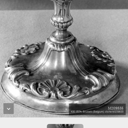
M209835
KIK-IRPA, Brussels (Belgium), cliché M209835