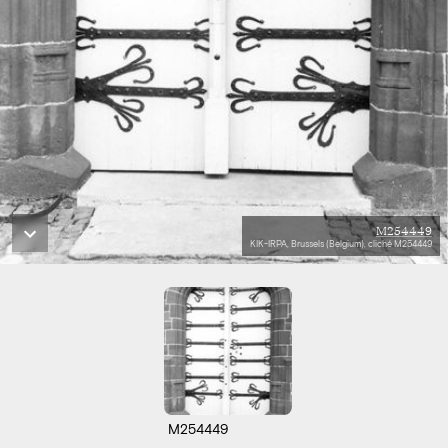
M254449
KIK-IRPA, Brussels (Belgium), cliché M254449
M254449