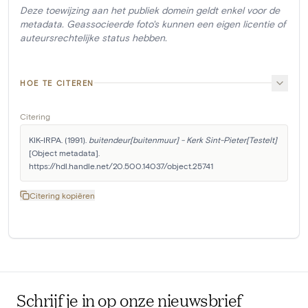
Deze toewijzing aan het publiek domein geldt enkel voor de
metadata. Geassocieerde foto's kunnen een eigen licentie of
auteursrechtelijke status hebben.
HOE TE CITEREN
Citering
KIK-IRPA. (1991). 
buitendeur[buitenmuur] - Kerk Sint-Pieter[Testelt]
[Object metadata]. 
https://hdl.handle.net/20.500.14037/object.25741
Citering kopiëren
Schrijf je in op onze nieuwsbrief