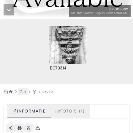
KM008060
KIK-IRPA, Brussels (Belgium), cliché KM008060
B079314
˅
25739
INFORMATIE
FOTO'S (1)