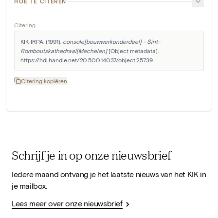
HOE TE CITEREN
Citering
KIK-IRPA. (1991). 
console[bouwwerkonderdeel] - Sint-
Romboutskathedraal[Mechelen]
 [Object metadata]. 
https://hdl.handle.net/20.500.14037/object.25739
Citering kopiëren
Schrijf je in op onze nieuwsbrief
Iedere maand ontvang je het laatste nieuws van het KIK in
je mailbox.
Lees meer over onze nieuwsbrief