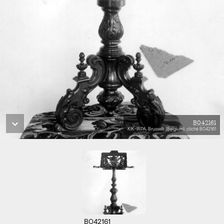
B042161
KIK-IRPA, Brussels (Belgium), cliché B042161
B042161