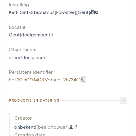
Instelling
Kerk Sint-Stephanus[klooster][Gent]
Locatie
Gent[deelgemeente]
Objectnaam
arend-lessenaar
Persistent identifier
hdl:20.500.14037/object.25734
PRODUCTIE EN DATERING
Creator
onbekend
(
beeldhouwer
)
Creation date