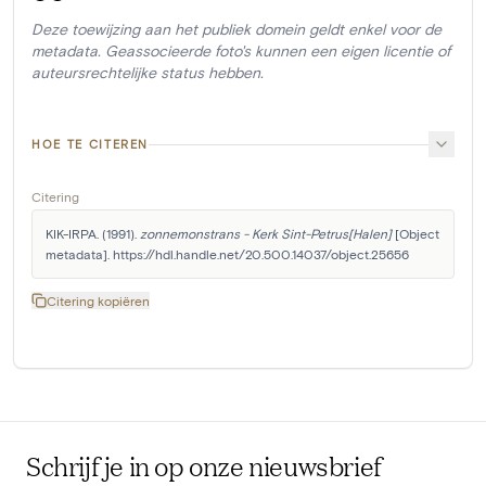
Deze toewijzing aan het publiek domein geldt enkel voor de
metadata. Geassocieerde foto's kunnen een eigen licentie of
auteursrechtelijke status hebben.
HOE TE CITEREN
Citering
KIK-IRPA. (1991). 
zonnemonstrans - Kerk Sint-Petrus[Halen]
 [Object 
metadata]. https://hdl.handle.net/20.500.14037/object.25656
Citering kopiëren
Schrijf je in op onze nieuwsbrief