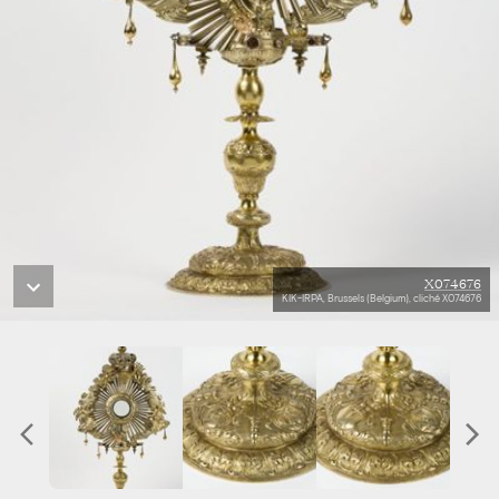
X074676
KIK-IRPA, Brussels (Belgium), cliché X074676