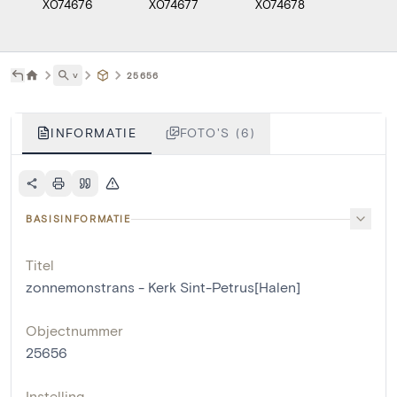
X074676
X074677
X074678
X0746
˅
25656
INFORMATIE
FOTO'S (6)
BASISINFORMATIE
Titel
zonnemonstrans - Kerk Sint-Petrus[Halen]
Objectnummer
25656
Instelling