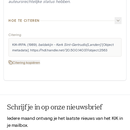
auteursrechtelijke status hebben.
HOE TE CITEREN
Citering
KIK-IRPA. (1989). 
baldakijn - Kerk Sint-Gertrudis[Landen]
 [Object 
metadata]. https://hdl.handle.net/20.500.14037/object.2563
Citering kopiëren
Schrijf je in op onze nieuwsbrief
Iedere maand ontvang je het laatste nieuws van het KIK in
je mailbox.