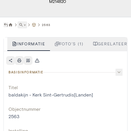
M214820
˅
2563
INFORMATIE
FOTO'S (1)
GERELATEERDE
BASISINFORMATIE
Titel
baldakijn - Kerk Sint-Gertrudis[Landen]
Objectnummer
2563
Instelling