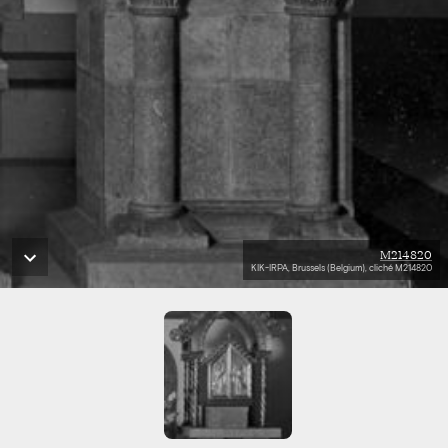
M214820
KIK-IRPA, Brussels (Belgium), cliché M214820