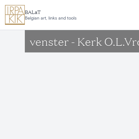
Ga naar hoofdinhoud
BALaT
Belgian art, links and tools
venster - Kerk O.L.