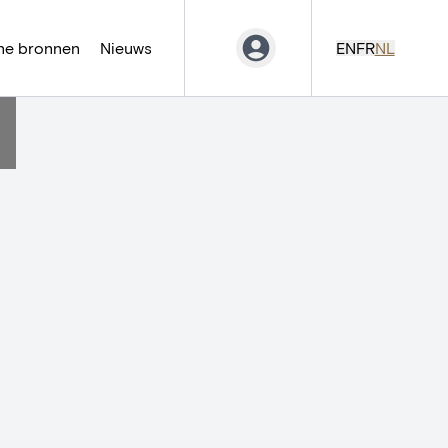
ne bronnen
Nieuws
EN
FR
NL