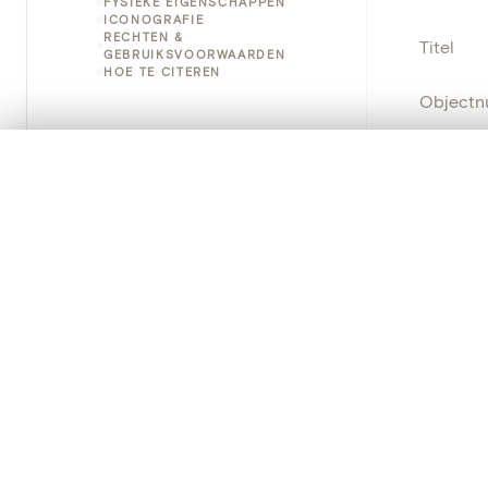
FYSIEKE EIGENSCHAPPEN
ICONOGRAFIE
RECHTEN &
Titel
GEBRUIKSVOORWAARDEN
HOE TE CITEREN
Object
Instellin
0/50 foto's
VERGELIJKINGSSET
Zet je afbeeldingen naast elkaar, gelaagd of me
Locatie
Je kunt deze set altijd opnieuw openen via “Mijn set” in 
Object
Je vergelijki
Persisten
Alles wissen
PRODUCT