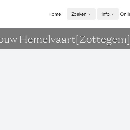
Home
Zoeken
Info
Onli
Vrouw Hemelvaart[Zottegem]