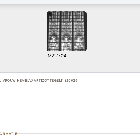
M217704
.L.VROUW HEMELVAART[ZOTTEGEM] (25629)
FORMATIE