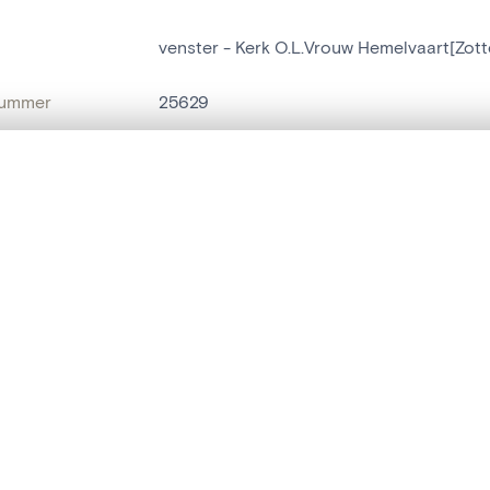
venster - Kerk O.L.Vrouw Hemelvaart[Zot
nummer
25629
g
Kerk O.L.Vrouw Hemelvaart[Zottegem]
t een schuifbalk om ze te vergelijken — met gesynchroniseerd zoomen 
Zottegem[deelgemeente]
het menu.
naam
venster
,
glas-in-loodraam
ngsset is leeg. Voeg foto's toe vanuit zoekresultaten of detailpagina's o
t identifier
hdl:20.500.14037/object.25629
IE EN DATERING