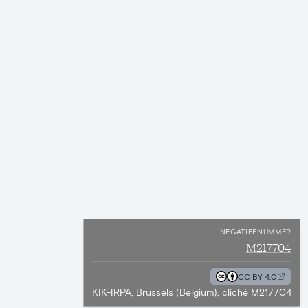
NEGATIEFNUMMER
M217704
CC BY 4.0
KIK-IRPA, Brussels (Belgium), cliché M217704