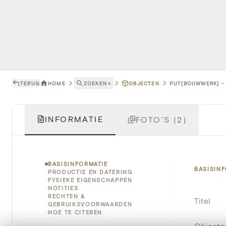
TERUG
HOME
ZOEKEN
˅
OBJECTEN
PUT[BOUWWERK] -
INFORMATIE
FOTO'S (2)
BASISINFORMATIE
BASISIN
PRODUCTIE EN DATERING
FYSIEKE EIGENSCHAPPEN
NOTITIES
RECHTEN &
Titel
GEBRUIKSVOORWAARDEN
HOE TE CITEREN
Object