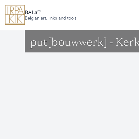
Ga naar hoofdinhoud
BALaT
Belgian art, links and tools
put[bouwwerk] - Ker