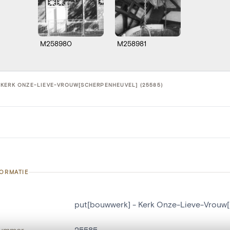
M258980
M258981
 KERK ONZE-LIEVE-VROUW[SCHERPENHEUVEL] (25585)
FORMATIE
put[bouwwerk] - Kerk Onze-Lieve-Vrouw
nummer
25585