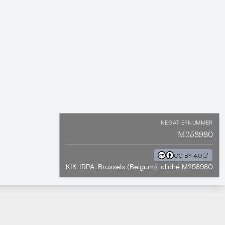
NEGATIEFNUMMER
M258980
CC BY 4.0
KIK-IRPA, Brussels (Belgium), cliché M258980