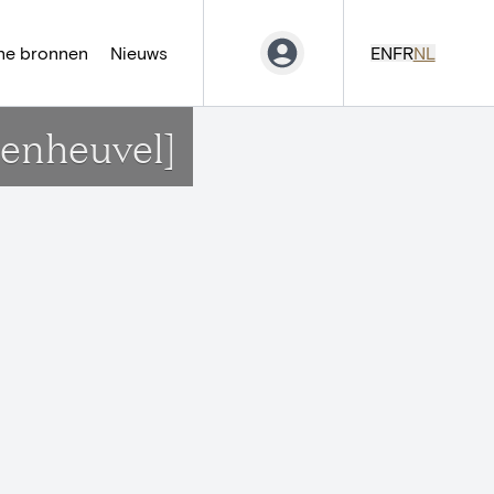
ne bronnen
Nieuws
EN
FR
NL
enheuvel]