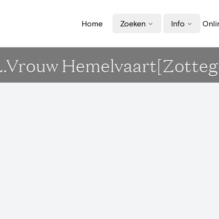
Home
Zoeken
Info
Onli
.L.Vrouw Hemelvaart[Zotte