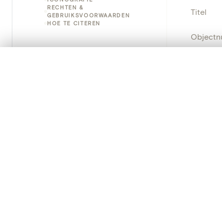
RECHTEN &
Titel
GEBRUIKSVOORWAARDEN
HOE TE CITEREN
Object
Instellin
0/50 foto's
VERGELIJKINGSSET
Zet je afbeeldingen naast elkaar, gelaagd of me
Locatie
Je kunt deze set altijd opnieuw openen via “Mijn set” in 
Object
Je vergelijki
Persisten
Alles wissen
PRODUCT
Creat