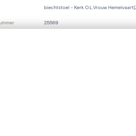
biechtstoel - Kerk O.L.Vrouw Hemelvaart
nummer
25569
g
Kerk O.L.Vrouw Hemelvaart[Zottegem]
t een schuifbalk om ze te vergelijken — met gesynchroniseerd zoomen 
Zottegem[deelgemeente]
het menu.
naam
biechtstoel
ngsset is leeg. Voeg foto's toe vanuit zoekresultaten of detailpagina's o
t identifier
hdl:20.500.14037/object.25569
IE EN DATERING
or
onbekend
(
beeldhouwer
)