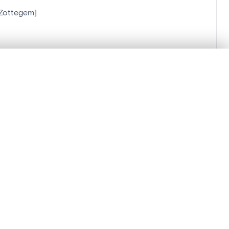
[Zottegem]
en verschuiven.
m te beginnen.
Vergelijken in expertviewer