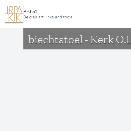
Ga naar hoofdinhoud
BALaT
Belgian art, links and tools
biechtstoel - Kerk O