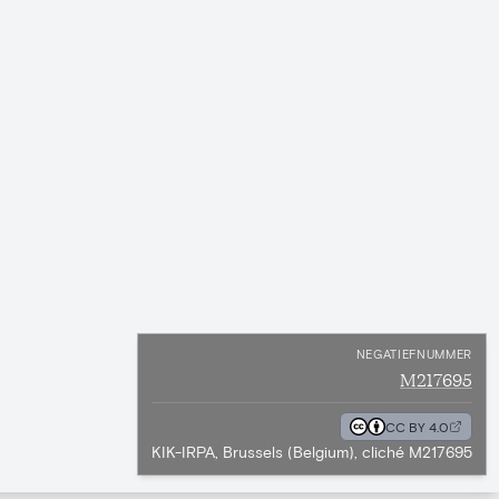
NEGATIEFNUMMER
M217695
CC BY 4.0
KIK-IRPA, Brussels (Belgium), cliché M217695