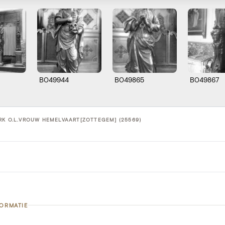
B049944
B049865
B049867
RK O.L.VROUW HEMELVAART[ZOTTEGEM] (25569)
FORMATIE