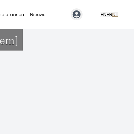
ne bronnen
Nieuws
EN
FR
NL
gem]