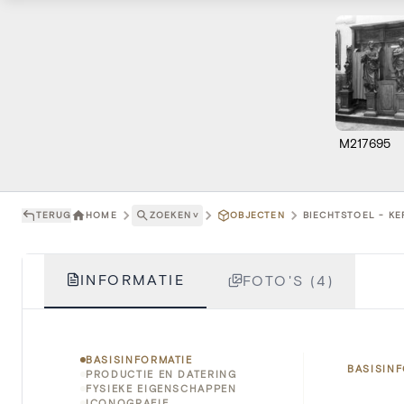
M217695
TERUG
HOME
ZOEKEN
˅
OBJECTEN
BIECHTSTOEL - KE
INFORMATIE
FOTO'S (4)
BASISINFORMATIE
BASISIN
PRODUCTIE EN DATERING
FYSIEKE EIGENSCHAPPEN
ICONOGRAFIE