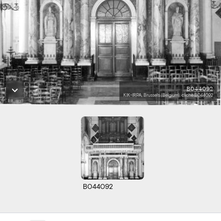
B044092
KIK-IRPA, Brussels (Belgium), cliché B044092
B044092