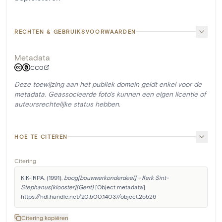
RECHTEN & GEBRUIKSVOORWAARDEN
Metadata
CC0
Deze toewijzing aan het publiek domein geldt enkel voor de
metadata. Geassocieerde foto's kunnen een eigen licentie of
auteursrechtelijke status hebben.
HOE TE CITEREN
Citering
KIK-IRPA. (1991). 
boog[bouwwerkonderdeel] - Kerk Sint-
Stephanus[klooster][Gent]
 [Object metadata]. 
https://hdl.handle.net/20.500.14037/object.25526
Citering kopiëren