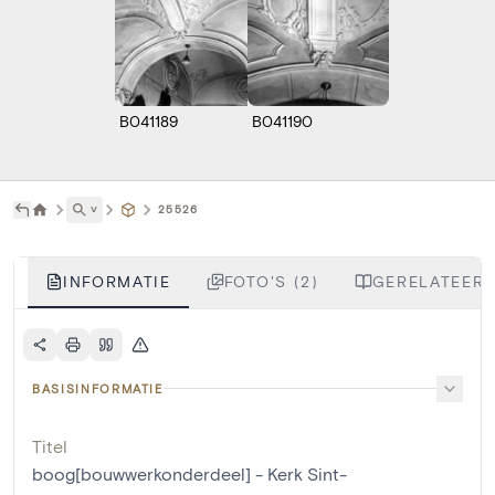
B041189
B041190
˅
25526
INFORMATIE
FOTO'S (2)
GERELATEERD
BASISINFORMATIE
Titel
boog[bouwwerkonderdeel] - Kerk Sint-