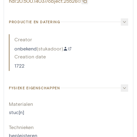
hdl:20.500.14037/object.25526
PRODUCTIE EN DATERING
Creator
onbekend
(
stukadoor
)
Creation date
1722
FYSIEKE EIGENSCHAPPEN
Materialen
stuc[n]
Technieken
bepleisteren