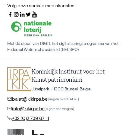
Volg onze sociale mediakanalen:
Met de steun van DIGIT, het digitaliseringsprogramma van het
Federaal Wetenschapsbeleid (BELSPO)
Koninklijk Instituut voor het
Kunstpatrimonium
Jubelpark 1, 1000 Brussel, België
balat@kikirpa.be
(vragen over BALaT)
info@kikirpa.be
(algemene vragen)
+32 (0)2 739 67 11