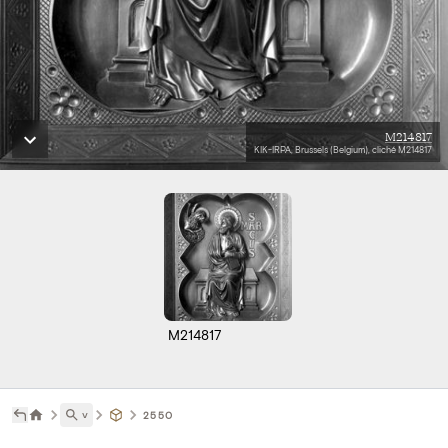
M214817
KIK-IRPA, Brussels (Belgium), cliché M214817
M214817
˅
2550