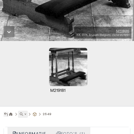
M219181
KIK-IRPA, Brussels (Belgium), cliché M219181
M219181
˅
2549
INFORMATIE
FOTO'S (1)