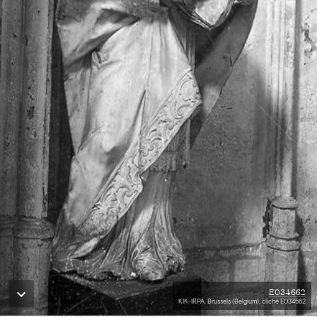
E034662
KIK-IRPA, Brussels (Belgium), cliché E034662