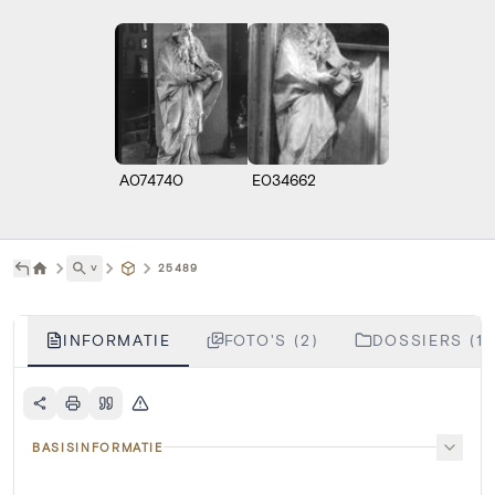
A074740
E034662
˅
25489
INFORMATIE
FOTO'S (2)
DOSSIERS (1)
BASISINFORMATIE