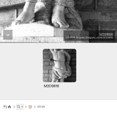
M209818
KIK-IRPA, Brussels (Belgium), cliché M209818
M209818
˅
2548