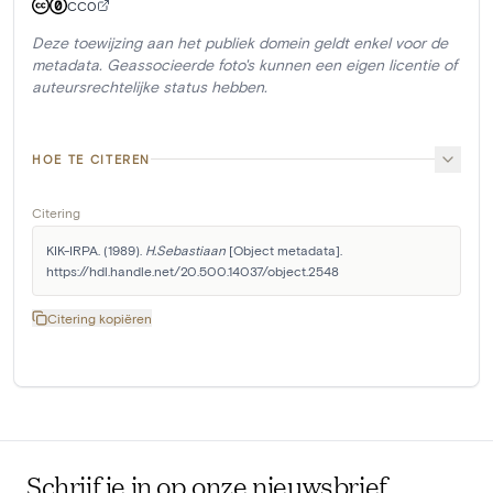
CC0
Deze toewijzing aan het publiek domein geldt enkel voor de
metadata. Geassocieerde foto's kunnen een eigen licentie of
auteursrechtelijke status hebben.
HOE TE CITEREN
Citering
KIK-IRPA. (1989). 
H.Sebastiaan
 [Object metadata]. 
https://hdl.handle.net/20.500.14037/object.2548
Citering kopiëren
Schrijf je in op onze nieuwsbrief