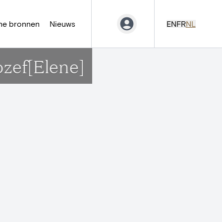
ne bronnen
Nieuws
EN
FR
NL
ozef[Elene]