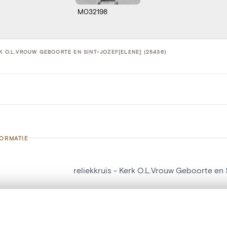
M032198
RK O.L.VROUW GEBOORTE EN SINT-JOZEF[ELENE] (25436)
FORMATIE
reliekkruis - Kerk O.L.Vrouw Geboorte en 
nummer
25436
g
Kerk O.L.Vrouw Geboorte en Sint-Jozef[E
t een schuifbalk om ze te vergelijken — met gesynchroniseerd zoomen 