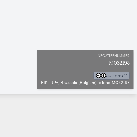
NEGATIEFNUMMER
M032198
CC BY 4.0
KIK-IRPA, Brussels (Belgium), cliché M032198