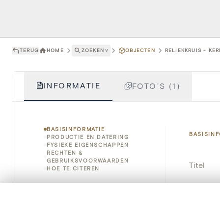
TERUG
HOME
ZOEKEN
˅
OBJECTEN
RELIEKKRUIS - KE
INFORMATIE
FOTO'S (1)
BASISINFORMATIE
BASISIN
PRODUCTIE EN DATERING
FYSIEKE EIGENSCHAPPEN
RECHTEN &
GEBRUIKSVOORWAARDEN
Titel
HOE TE CITEREN
Object
0/50 foto's
VERGELIJKINGSSET
Instellin
Zet je afbeeldingen naast elkaar, gelaagd of me