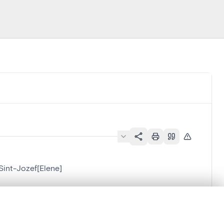
Sint-Jozef[Elene]
lene]
en verschuiven.