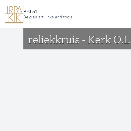
Ga naar hoofdinhoud
BALaT
Belgian art, links and tools
reliekkruis - Kerk O.