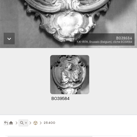
B039584
KIK-IRPA, Brussels (Belgium), cliché B039584
B039584
˅
25400