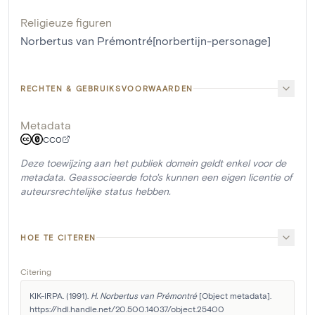
Religieuze figuren
Norbertus van Prémontré[norbertijn-personage]
RECHTEN & GEBRUIKSVOORWAARDEN
Metadata
CC0
Deze toewijzing aan het publiek domein geldt enkel voor de
metadata. Geassocieerde foto's kunnen een eigen licentie of
auteursrechtelijke status hebben.
HOE TE CITEREN
Citering
KIK-IRPA. (1991). 
H. Norbertus van Prémontré
 [Object metadata]. 
https://hdl.handle.net/20.500.14037/object.25400