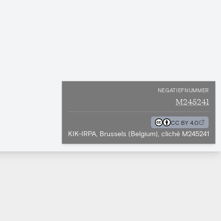
NEGATIEFNUMMER
M245241
CC BY 4.0
KIK-IRPA, Brussels (Belgium), cliché M245241