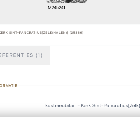
M245241
KERK SINT-PANCRATIUS[ZELK(HALEN)] (25386)
EFERENTIES (1)
FORMATIE
kastmeubilair - Kerk Sint-Pancratius[Zelk
nummer
25386
g
Kerk Sint-Pancratius[Zelk(Halen)]
t een schuifbalk om ze te vergelijken — met gesynchroniseerd zoomen 