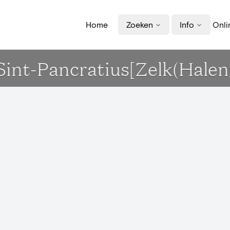
Home
Zoeken
Info
Onli
Sint-Pancratius[Zelk(Halen