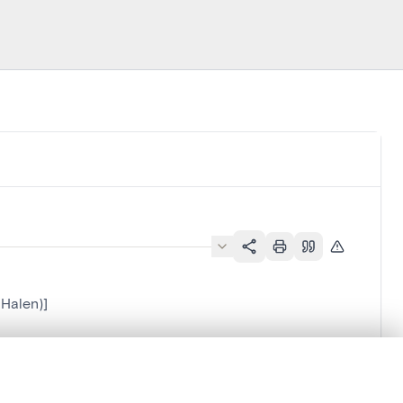
(Halen)]
en verschuiven.