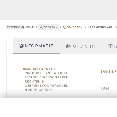
TERUG
HOME
ZOEKEN
˅
OBJECTEN
KASTMEUBILAIR - 
INFORMATIE
FOTO'S (1)
R
BASISINFORMATIE
BASISIN
PRODUCTIE EN DATERING
FYSIEKE EIGENSCHAPPEN
RECHTEN &
GEBRUIKSVOORWAARDEN
Titel
HOE TE CITEREN
Object
0/50 foto's
VERGELIJKINGSSET
Instellin
Zet je afbeeldingen naast elkaar, gelaagd of me