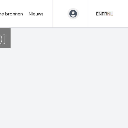
ne bronnen
Nieuws
EN
FR
NL
)]