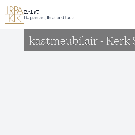
Ga naar hoofdinhoud
BALaT
Belgian art, links and tools
kastmeubilair - Kerk 