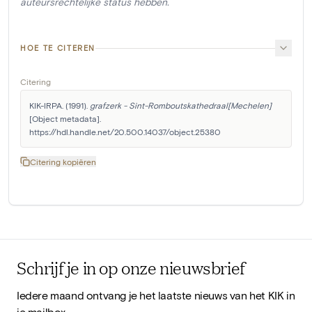
auteursrechtelijke status hebben.
HOE TE CITEREN
Citering
KIK-IRPA. (1991). 
grafzerk - Sint-Romboutskathedraal[Mechelen]
[Object metadata]. 
https://hdl.handle.net/20.500.14037/object.25380
Citering kopiëren
Schrijf je in op onze nieuwsbrief
Iedere maand ontvang je het laatste nieuws van het KIK in
je mailbox.