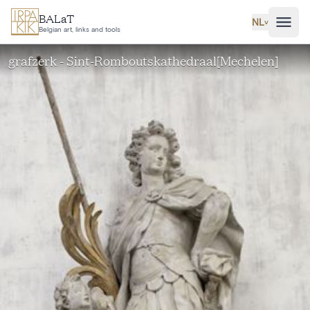
Ga naar hoofdinhoud
BALaT
NL
˅
Belgian art, links and tools
grafzerk - Sint-Romboutskathedraal[Mechelen]