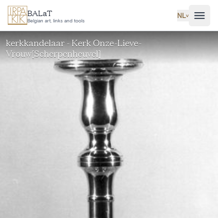
Ga naar hoofdinhoud
BALaT
NL
˅
Belgian art, links and tools
kerkkandelaar - Kerk Onze-Lieve-
Vrouw[Scherpenheuvel]