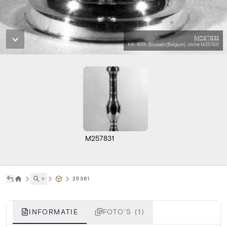
M257831
KIK-IRPA, Brussels (Belgium), cliché M257831
M257831
˅
25361
INFORMATIE
FOTO'S (1)