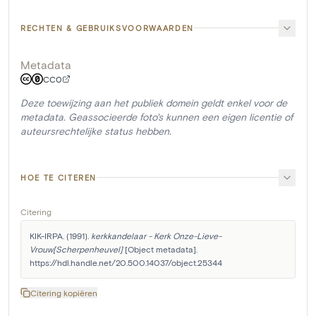
RECHTEN & GEBRUIKSVOORWAARDEN
Metadata
CC0
Deze toewijzing aan het publiek domein geldt enkel voor de
metadata. Geassocieerde foto's kunnen een eigen licentie of
auteursrechtelijke status hebben.
HOE TE CITEREN
Citering
KIK-IRPA. (1991). 
kerkkandelaar - Kerk Onze-Lieve-
Vrouw[Scherpenheuvel]
 [Object metadata]. 
https://hdl.handle.net/20.500.14037/object.25344
Citering kopiëren