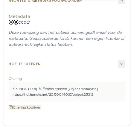
RECHTEN & GEBRUIKSVOORWAARDEN
Metadata
CC0
Deze toewijzing aan het publiek domein geldt enkel voor de
metadata. Geassocieerde foto's kunnen een eigen licentie of
auteursrechtelijke status hebben.
HOE TE CITEREN
Citering
KIK-IRPA. (1991). 
H. Paulus apostel
 [Object metadata]. 
https://hdl.handle.net/20.500.14037/object.25312
Citering kopiëren