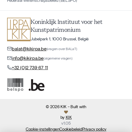
Federaal Wetenschapsbeleid (BELSPO)
Koninklijk Instituut voor het
Kunstpatrimonium
Jubelpark 1, 1000 Brussel, België
balat@kikirpa.be
(vragen over BALaT)
info@kikirpa.be
(algemene vragen)
+32 (0)2 739 67 11
©
2026
KIK
- Built with
by
KIK
v
1.05
Cookie-instellingen
Cookiebeleid
Privacy policy