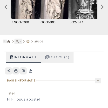
KN007066
G005810
B027877
M066
˅
25306
INFORMATIE
FOTO'S (4)
BASISINFORMATIE
Titel
H. Filippus apostel