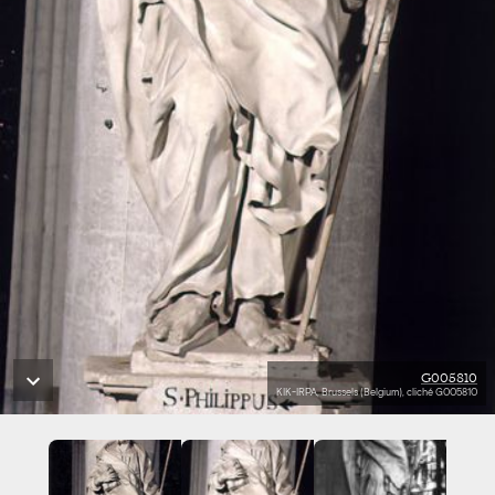
G005810
KIK-IRPA, Brussels (Belgium), cliché G005810