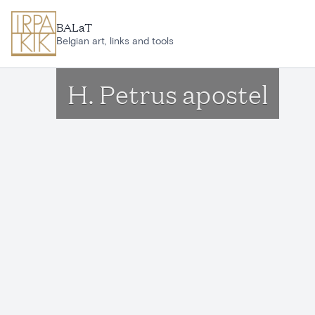
Ga naar hoofdinhoud
BALaT
Belgian art, links and tools
H. Petrus apostel