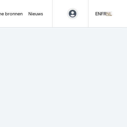
ne bronnen
Nieuws
EN
FR
NL