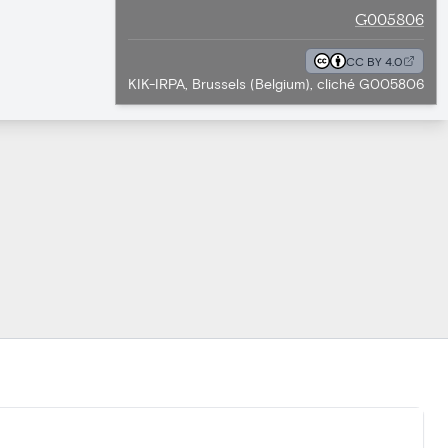
G005806
CC BY 4.0
KIK-IRPA, Brussels (Belgium), cliché G005806