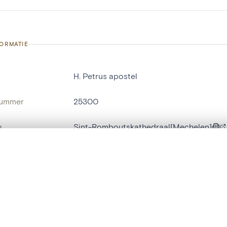
FORMATIE
H. Petrus apostel
nummer
25300
g
Sint-Romboutskathedraal[Mechelen]
Mechelen[deelgemeente]
t een schuifbalk om ze te vergelijken — met gesynchroniseerd zoomen 
het menu.
naam
religieus beeld
,
mensenbeeld
ngsset is leeg. Voeg foto's toe vanuit zoekresultaten of detailpagina's o
t identifier
hdl:20.500.14037/object.25300