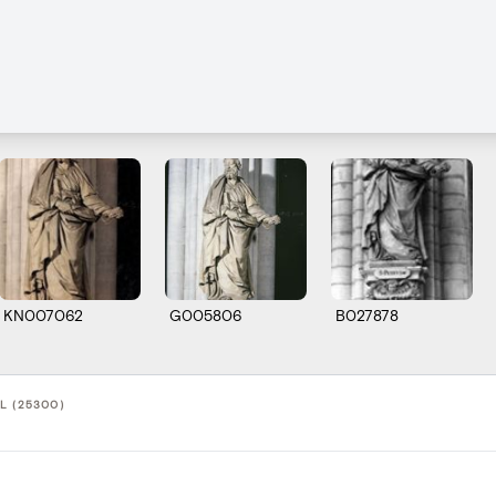
KN007062
G005806
B027878
L (25300)