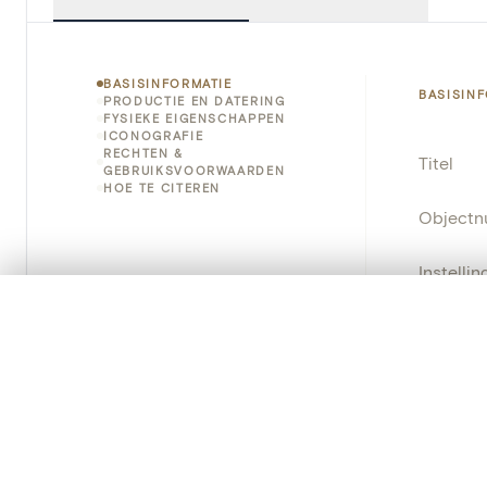
BASISINFORMATIE
BASISIN
PRODUCTIE EN DATERING
FYSIEKE EIGENSCHAPPEN
ICONOGRAFIE
RECHTEN &
Titel
GEBRUIKSVOORWAARDEN
HOE TE CITEREN
Object
Instellin
0/50 foto's
VERGELIJKINGSSET
Locatie
Zet je afbeeldingen naast elkaar, gelaagd of me
Je kunt deze set altijd opnieuw openen via “Mijn set” in 
Object
Je vergelijki
Persisten