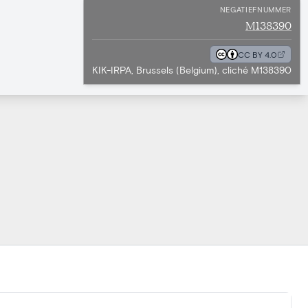
NEGATIEFNUMMER
M138390
CC BY 4.0
KIK-IRPA, Brussels (Belgium), cliché M138390