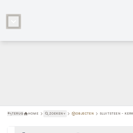
TERUG
HOME
ZOEKEN
˅
OBJECTEN
SLUITSTEEN - KER