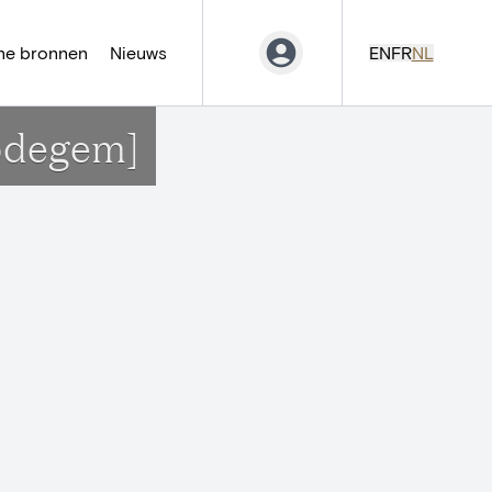
ne bronnen
Nieuws
EN
FR
NL
Bodegem]