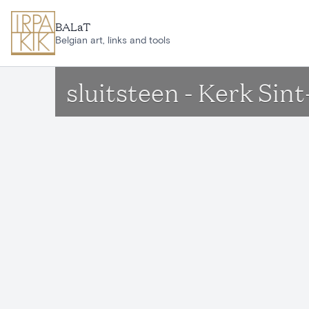
Ga naar hoofdinhoud
BALaT
Belgian art, links and tools
sluitsteen - Kerk Si