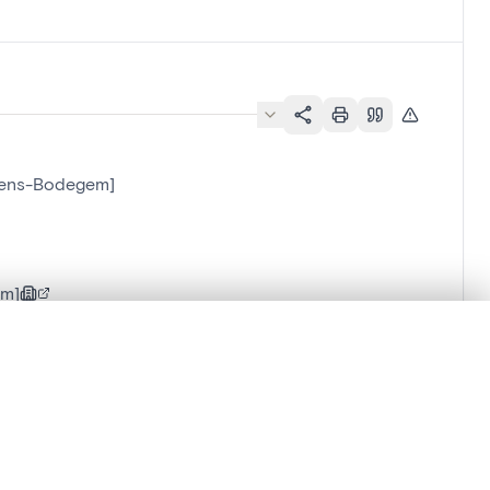
rtens-Bodegem]
em]
en verschuiven.
m te beginnen.