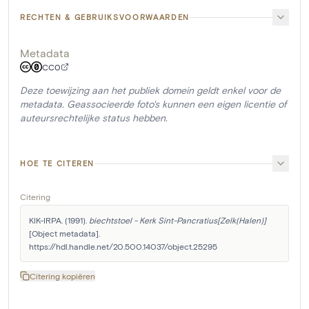
RECHTEN & GEBRUIKSVOORWAARDEN
Metadata
CC0
Deze toewijzing aan het publiek domein geldt enkel voor de
metadata. Geassocieerde foto's kunnen een eigen licentie of
auteursrechtelijke status hebben.
HOE TE CITEREN
Citering
KIK-IRPA. (1991). 
biechtstoel - Kerk Sint-Pancratius[Zelk(Halen)]
[Object metadata]. 
https://hdl.handle.net/20.500.14037/object.25295
Citering kopiëren