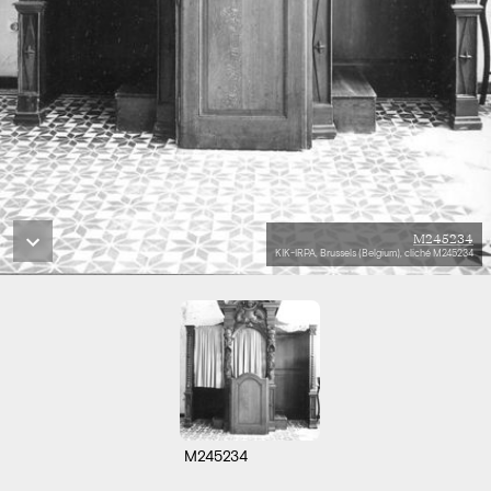
M245234
KIK-IRPA, Brussels (Belgium), cliché M245234
M245234