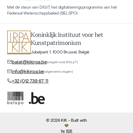
Met de steun van DIGIT, het digitaliseringsprogramma van het
Federaal Wetenschapsbeleid (BELSPO)
Koninklijk Instituut voor het
Kunstpatrimonium
Jubelpark 1, 1000 Brussel, België
balat@kikirpa.be
(vragen over BALaT)
info@kikirpa.be
(algemene vragen)
+32 (0)2 739 67 11
©
2026
KIK
- Built with
by
KIK