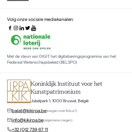
Volg onze sociale mediakanalen:
Met de steun van DIGIT, het digitaliseringsprogramma van het
Federaal Wetenschapsbeleid (BELSPO)
Koninklijk Instituut voor het
Kunstpatrimonium
Jubelpark 1, 1000 Brussel, België
balat@kikirpa.be
(vragen over BALaT)
info@kikirpa.be
(algemene vragen)
+32 (0)2 739 67 11