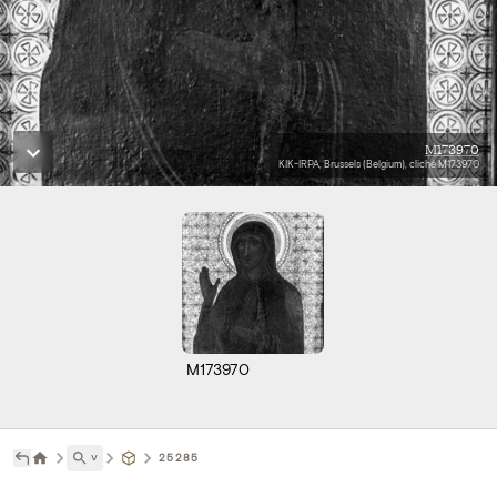
M173970
KIK-IRPA, Brussels (Belgium), cliché M173970
M173970
˅
25285