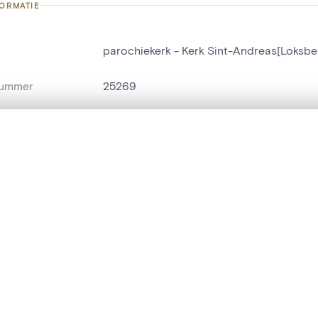
FORMATIE
parochiekerk - Kerk Sint-Andreas[Loksbe
nummer
25269
g
Kerk Sint-Andreas[Loksbergen]
Loksbergen
t een schuifbalk om ze te vergelijken — met gesynchroniseerd zoomen 
het menu.
naam
parochiekerk
ngsset is leeg. Voeg foto's toe vanuit zoekresultaten of detailpagina's o
t identifier
hdl:20.500.14037/object.25269
IE EN DATERING