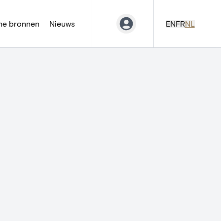
ne bronnen
Nieuws
EN
FR
NL