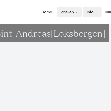
Home
Zoeken
Info
Onli
 Sint-Andreas[Loksbergen]