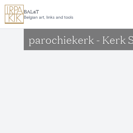
Ga naar hoofdinhoud
BALaT
Belgian art, links and tools
parochiekerk - Kerk