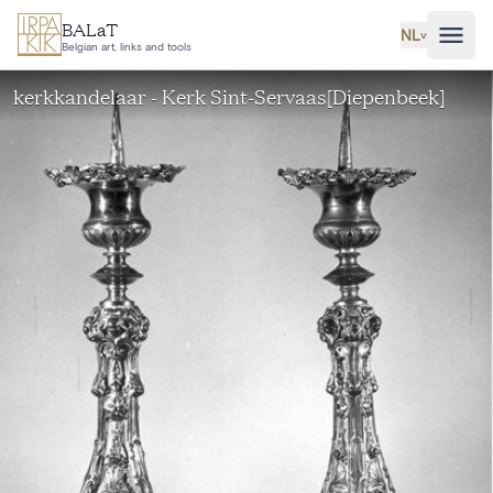
Ga naar hoofdinhoud
BALaT
NL
˅
Belgian art, links and tools
kerkkandelaar - Kerk Sint-Servaas[Diepenbeek]