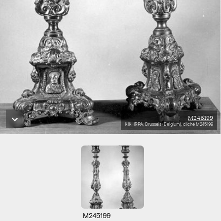
M245199
KIK-IRPA, Brussels (Belgium), cliché M245199
M245199