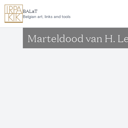
Ga naar hoofdinhoud
BALaT
Belgian art, links and tools
Marteldood van H. L