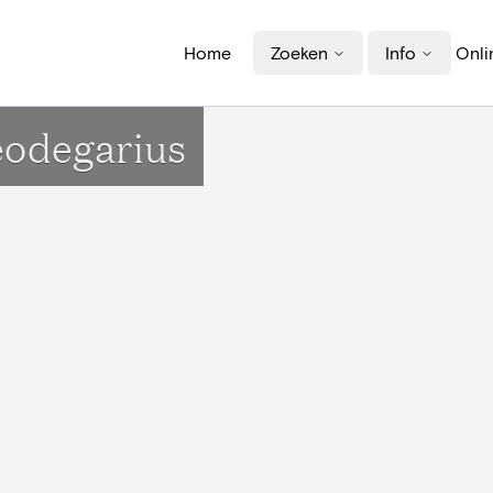
Home
Zoeken
Info
Onli
eodegarius