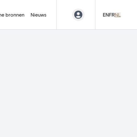
ne bronnen
Nieuws
EN
FR
NL