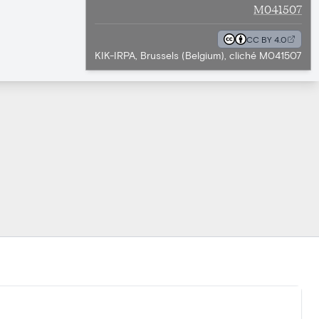
M041507
CC BY 4.0
KIK-IRPA, Brussels (Belgium), cliché M041507