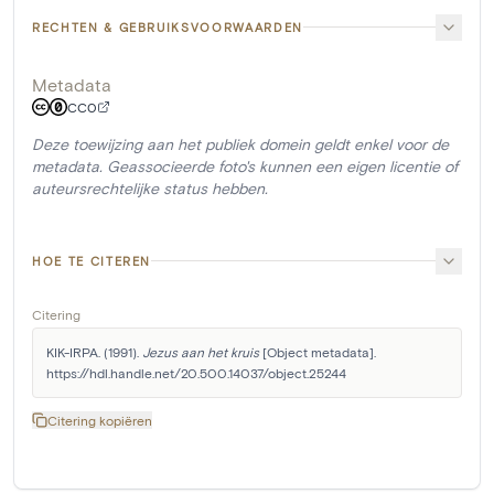
RECHTEN & GEBRUIKSVOORWAARDEN
Metadata
CC0
Deze toewijzing aan het publiek domein geldt enkel voor de
metadata. Geassocieerde foto's kunnen een eigen licentie of
auteursrechtelijke status hebben.
HOE TE CITEREN
Citering
KIK-IRPA. (1991). 
Jezus aan het kruis
 [Object metadata]. 
https://hdl.handle.net/20.500.14037/object.25244
Citering kopiëren