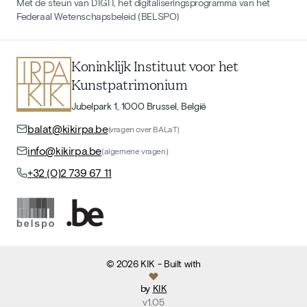
Met de steun van DIGIT, het digitaliseringsprogramma van het
Federaal Wetenschapsbeleid (BELSPO)
Koninklijk Instituut voor het
Kunstpatrimonium
Jubelpark 1, 1000 Brussel, België
balat@kikirpa.be
(vragen over BALaT)
info@kikirpa.be
(algemene vragen)
+32 (0)2 739 67 11
©
2026
KIK
- Built with
by
KIK
v
1.05