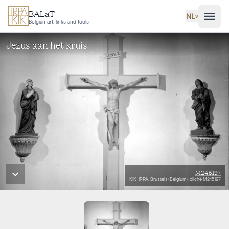
Ga naar hoofdinhoud
BALaT
NL
˅
Belgian art, links and tools
Jezus aan het kruis
M245197
KIK-IRPA, Brussels (Belgium), cliché M245197