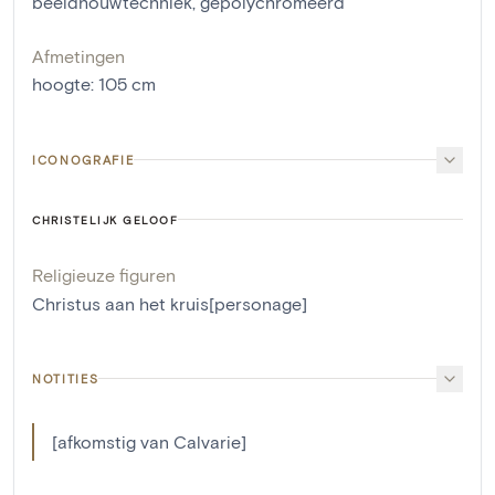
beeldhouwtechniek
,
gepolychromeerd
Afmetingen
hoogte
:
105
cm
ICONOGRAFIE
CHRISTELIJK GELOOF
Religieuze figuren
Christus aan het kruis[personage]
NOTITIES
[afkomstig van Calvarie]