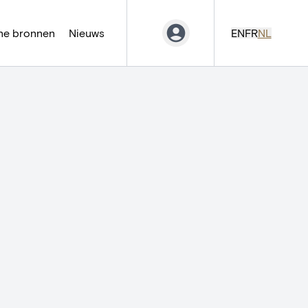
ne bronnen
Nieuws
EN
FR
NL