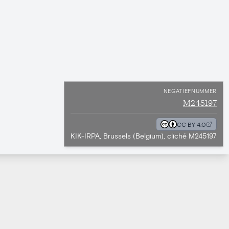
NEGATIEFNUMMER
M245197
CC BY 4.0
KIK-IRPA, Brussels (Belgium), cliché M245197