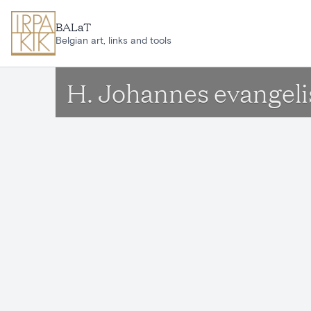
Ga naar hoofdinhoud
BALaT
Belgian art, links and tools
H. Johannes evangeli