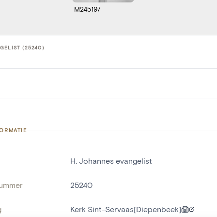
M245197
GELIST (25240)
FORMATIE
H. Johannes evangelist
nummer
25240
g
Kerk Sint-Servaas[Diepenbeek]