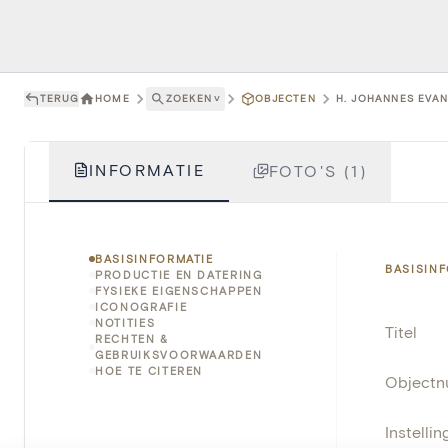
TERUG
HOME
ZOEKEN
˅
OBJECTEN
H. JOHANNES EVAN
INFORMATIE
FOTO'S (1)
BASISINFORMATIE
BASISIN
PRODUCTIE EN DATERING
FYSIEKE EIGENSCHAPPEN
ICONOGRAFIE
NOTITIES
Titel
RECHTEN &
GEBRUIKSVOORWAARDEN
HOE TE CITEREN
Object
Instellin