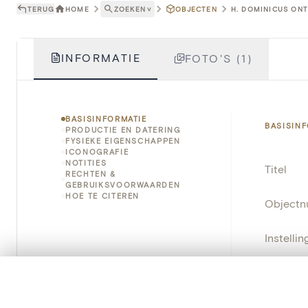
TERUG
HOME
ZOEKEN
˅
OBJECTEN
H. DOMINICUS ONT
INFORMATIE
FOTO'S (1)
BASISINFORMATIE
BASISIN
PRODUCTIE EN DATERING
FYSIEKE EIGENSCHAPPEN
ICONOGRAFIE
NOTITIES
Titel
RECHTEN &
GEBRUIKSVOORWAARDEN
HOE TE CITEREN
Object
Instellin
Locatie
0/50 foto's
VERGELIJKINGSSET
Zet je afbeeldingen naast elkaar, gelaagd of me
Object