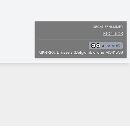
NEGATIEFNUMMER
M041508
CC BY 4.0
KIK-IRPA, Brussels (Belgium), cliché M041508