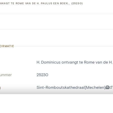
VANGT TE ROME VAN DE H. PAULUS EEN BOEK... (25230)
FORMATIE
H. Dominicus ontvangt te Rome van de H. 
nummer
25230
g
Sint-Romboutskathedraal[Mechelen]
Mechelen[deelgemeente]
t een schuifbalk om ze te vergelijken — met gesynchroniseerd zoomen 
naam
schilderij