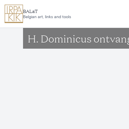
Ga naar hoofdinhoud
BALaT
Belgian art, links and tools
H. Dominicus ontvang