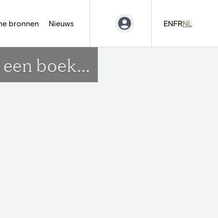
ne bronnen
Nieuws
EN
FR
NL
een boek...