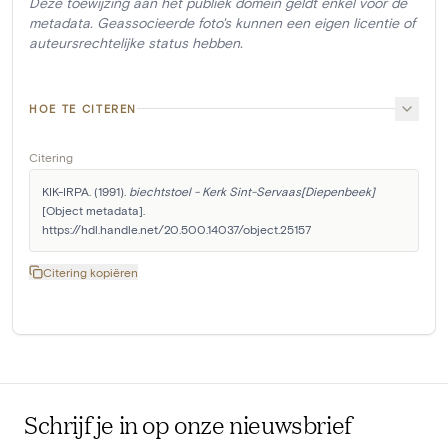
Deze toewijzing aan het publiek domein geldt enkel voor de
metadata. Geassocieerde foto's kunnen een eigen licentie of
auteursrechtelijke status hebben.
HOE TE CITEREN
Citering
KIK-IRPA. (1991). 
biechtstoel - Kerk Sint-Servaas[Diepenbeek]
[Object metadata]. 
https://hdl.handle.net/20.500.14037/object.25157
Citering kopiëren
Schrijf je in op onze nieuwsbrief