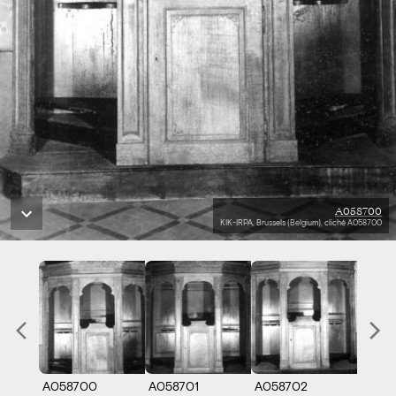
A058700
KIK-IRPA, Brussels (Belgium), cliché A058700
A058700
A058701
A058702