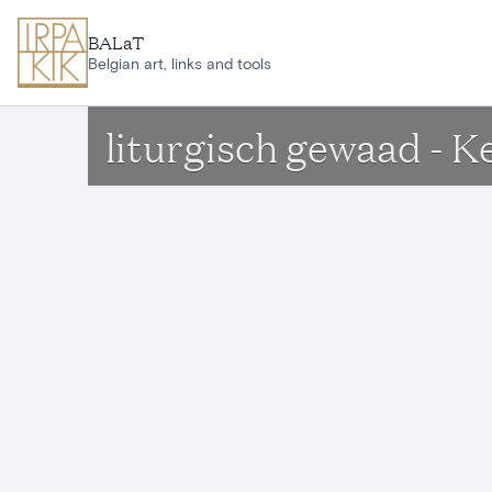
Ga naar hoofdinhoud
BALaT
Belgian art, links and tools
liturgisch gewaad - 