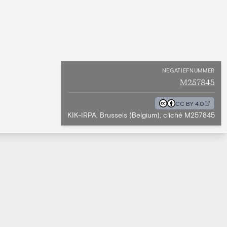
NEGATIEFNUMMER
M257845
CC BY 4.0
KIK-IRPA, Brussels (Belgium), cliché M257845