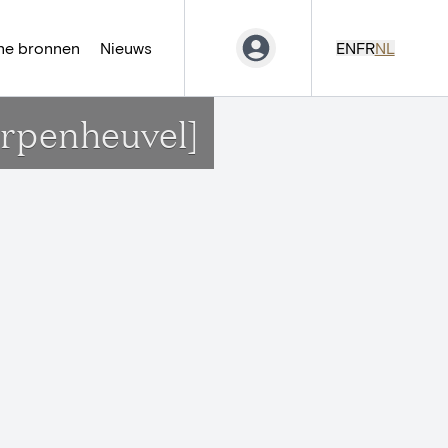
ne bronnen
Nieuws
EN
FR
NL
erpenheuvel]