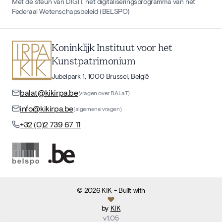
Met de steun van DIGIT, het digitaliseringsprogramma van het
Federaal Wetenschapsbeleid (BELSPO)
Koninklijk Instituut voor het
Kunstpatrimonium
Jubelpark 1, 1000 Brussel, België
balat@kikirpa.be
(vragen over BALaT)
info@kikirpa.be
(algemene vragen)
+32 (0)2 739 67 11
©
2026
KIK
- Built with
by
KIK
v
1.05