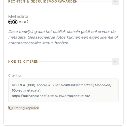
RECHTEN & GEBRUIKSVOORWAARDEN
Metadata
CC0
Deze toewijzing aan het publiek domein geldt enkel voor de
metadata. Geassocieerde foto's kunnen een eigen licentie of
auteursrechtelijke status hebben.
HOE TE CITEREN
Citering
KIK-IRPA. (1991). 
koorkruk - Sint-Romboutskathedraal[Mechelen]
[Object metadata]. 
https://hdl.handle.net/20.500.14037/object.25092
Citering kopiëren