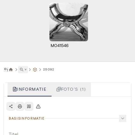
M041546
˅
25092
INFORMATIE
FOTO'S (1)
BASISINFORMATIE
Titel