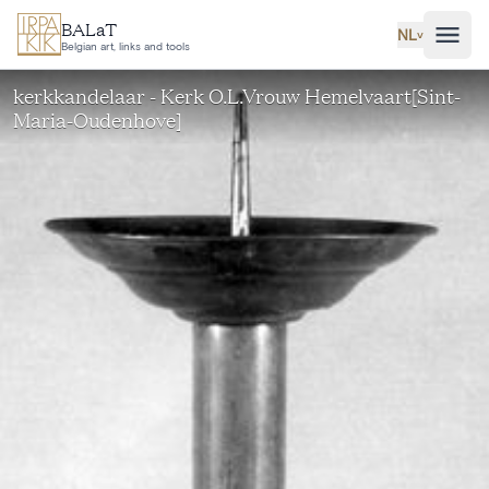
Ga naar hoofdinhoud
BALaT
NL
˅
Belgian art, links and tools
kerkkandelaar - Kerk O.L.Vrouw Hemelvaart[Sint-
Maria-Oudenhove]