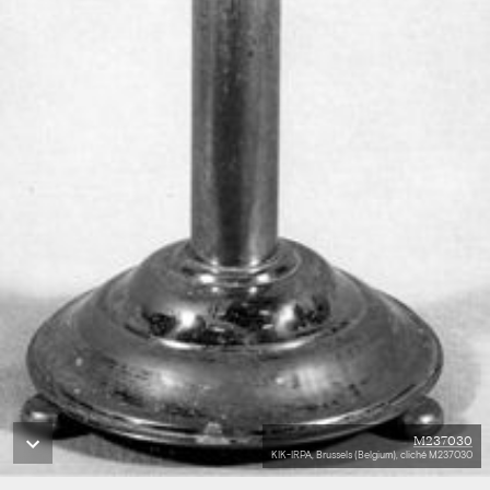
M237030
KIK-IRPA, Brussels (Belgium), cliché M237030