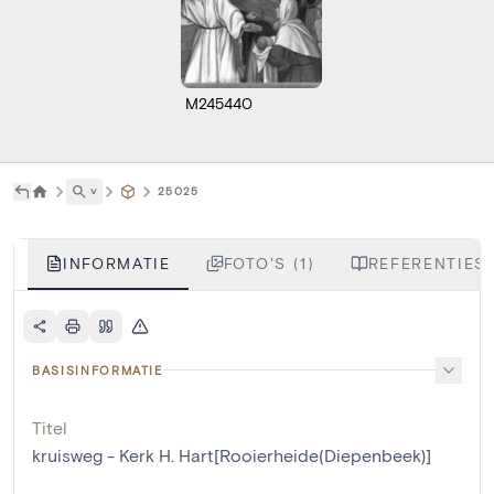
M245440
˅
25025
INFORMATIE
FOTO'S (1)
REFERENTIES 
BASISINFORMATIE
Titel
kruisweg - Kerk H. Hart[Rooierheide(Diepenbeek)]