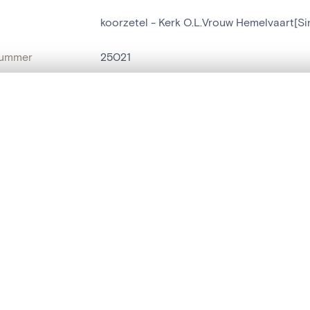
koorzetel - Kerk O.L.Vrouw Hemelvaart[
nummer
25021
g
Kerk O.L.Vrouw Hemelvaart[Sint-Maria-
t een schuifbalk om ze te vergelijken — met gesynchroniseerd zoomen 
Sint-Maria-Oudenhove
het menu.
naam
koorzetel
ngsset is leeg. Voeg foto's toe vanuit zoekresultaten of detailpagina's o
t identifier
hdl:20.500.14037/object.25021
IE EN DATERING