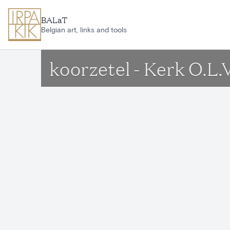
Ga naar hoofdinhoud
BALaT
Belgian art, links and tools
koorzetel - Kerk O.