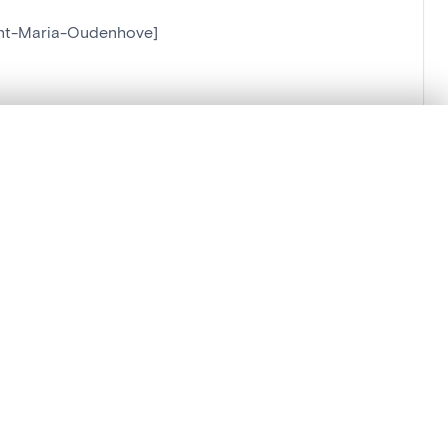
Sint-Maria-Oudenhove]
Oudenhove]
en verschuiven.
m te beginnen.
Vergelijken in expertviewer