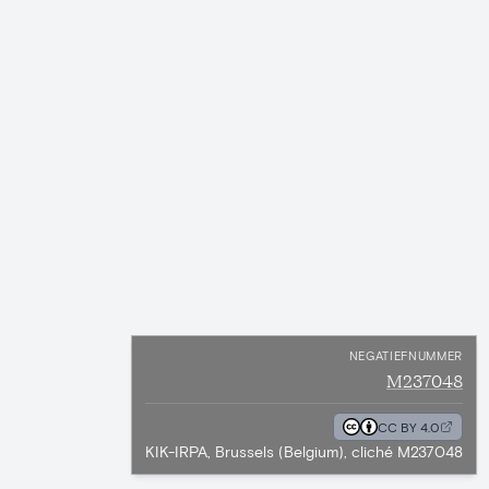
NEGATIEFNUMMER
M237048
CC BY 4.0
KIK-IRPA, Brussels (Belgium), cliché M237048