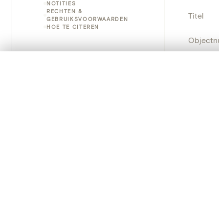
NOTITIES
RECHTEN &
Titel
GEBRUIKSVOORWAARDEN
HOE TE CITEREN
Object
Instellin
0/50 foto's
VERGELIJKINGSSET
Zet je afbeeldingen naast elkaar, gelaagd of me
Locatie
Je kunt deze set altijd opnieuw openen via “Mijn set” in 
Object
Je vergelijki
Persisten
Alles wissen
PRODUCT