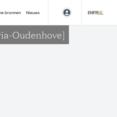
ne bronnen
Nieuws
EN
FR
NL
ria-Oudenhove]