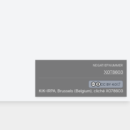
NEGATIEFNUMMER
X078603
CC BY 4.0
KIK-IRPA, Brussels (Belgium), cliché X078603