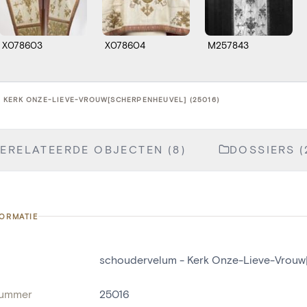
X078603
X078604
M257843
 KERK ONZE-LIEVE-VROUW[SCHERPENHEUVEL] (25016)
ERELATEERDE OBJECTEN (8)
DOSSIERS (
FORMATIE
schoudervelum - Kerk Onze-Lieve-Vrouw
nummer
25016