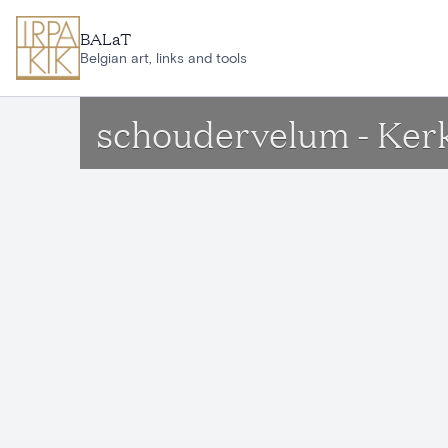
Ga naar hoofdinhoud
BALaT
Belgian art, links and tools
schoudervelum - Ker