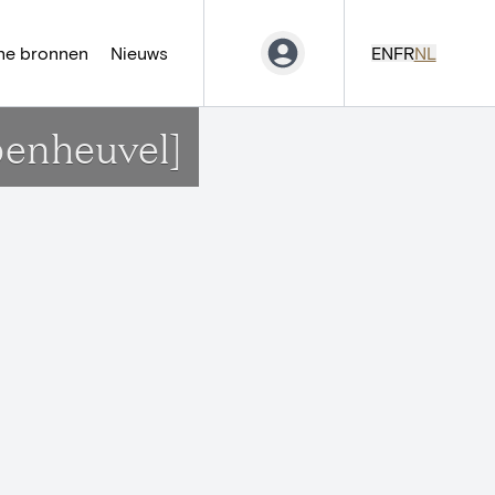
ne bronnen
Nieuws
EN
FR
NL
penheuvel]