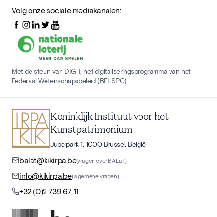
Volg onze sociale mediakanalen:
Met de steun van DIGIT, het digitaliseringsprogramma van het
Federaal Wetenschapsbeleid (BELSPO)
Koninklijk Instituut voor het
Kunstpatrimonium
Jubelpark 1, 1000 Brussel, België
balat@kikirpa.be
(vragen over BALaT)
info@kikirpa.be
(algemene vragen)
+32 (0)2 739 67 11