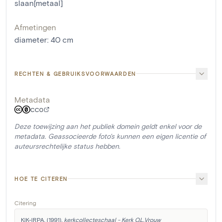
slaan[metaal]
Afmetingen
diameter
:
40
cm
RECHTEN & GEBRUIKSVOORWAARDEN
Metadata
CC0
Deze toewijzing aan het publiek domein geldt enkel voor de
metadata. Geassocieerde foto's kunnen een eigen licentie of
auteursrechtelijke status hebben.
HOE TE CITEREN
Citering
KIK-IRPA. (1991). 
kerkcollecteschaal - Kerk O.L.Vrouw 