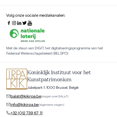
Volg onze sociale mediakanalen:
Met de steun van DIGIT, het digitaliseringsprogramma van het
Federaal Wetenschapsbeleid (BELSPO)
Koninklijk Instituut voor het
Kunstpatrimonium
Jubelpark 1, 1000 Brussel, België
balat@kikirpa.be
(vragen over BALaT)
info@kikirpa.be
(algemene vragen)
+32 (0)2 739 67 11