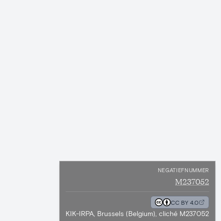
NEGATIEFNUMMER
M237052
CC BY 4.0
KIK-IRPA, Brussels (Belgium), cliché M237052