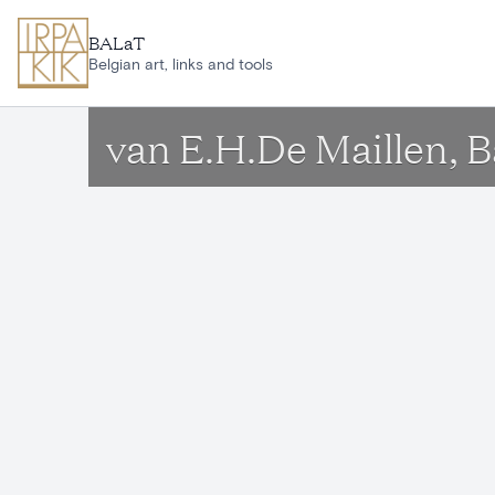
Ga naar hoofdinhoud
BALaT
Belgian art, links and tools
van E.H.De Maillen, 