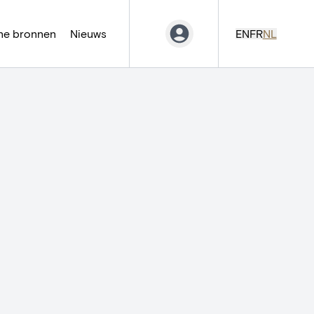
ne bronnen
Nieuws
EN
FR
NL