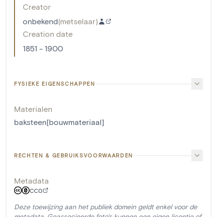
Creator
onbekend
(
metselaar
)
Creation date
1851 - 1900
FYSIEKE EIGENSCHAPPEN
Materialen
baksteen[bouwmateriaal]
RECHTEN & GEBRUIKSVOORWAARDEN
Metadata
CC0
Deze toewijzing aan het publiek domein geldt enkel voor de
metadata. Geassocieerde foto's kunnen een eigen licentie of