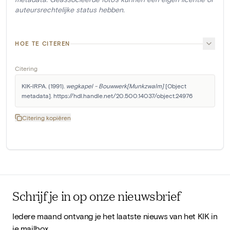
auteursrechtelijke status hebben.
HOE TE CITEREN
Citering
KIK-IRPA. (1991). 
wegkapel - Bouwwerk[Munkzwalm]
 [Object 
metadata]. https://hdl.handle.net/20.500.14037/object.24976
Citering kopiëren
Schrijf je in op onze nieuwsbrief
Iedere maand ontvang je het laatste nieuws van het KIK in
je mailbox.