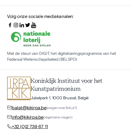
Volg onze sociale mediakanalen:
Met de steun van DIGIT, het digitaliseringsprogramma van het
Federaal Wetenschapsbeleid (BELSPO)
Koninklijk Instituut voor het
Kunstpatrimonium
Jubelpark 1, 1000 Brussel, België
balat@kikirpa.be
(vragen over BALaT)
info@kikirpa.be
(algemene vragen)
+32 (0)2 739 67 11