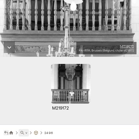
M219172
KIK-IRPA, Brussels (Belgium), cliché M219172
M219172
˅
2496