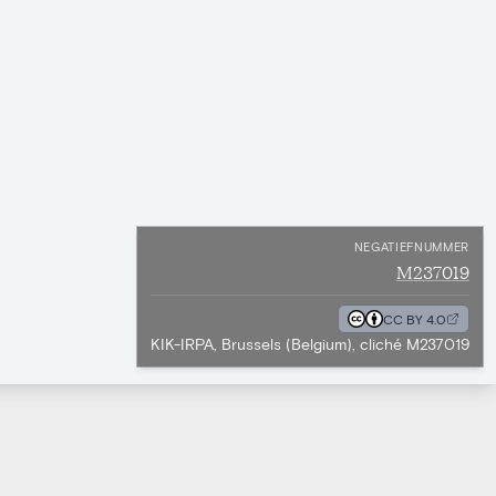
NEGATIEFNUMMER
M237019
CC BY 4.0
KIK-IRPA, Brussels (Belgium), cliché M237019