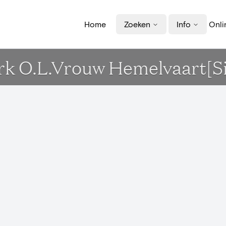
Home
Zoeken
Info
Onli
erk O.L.Vrouw Hemelvaart[