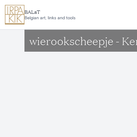
Ga naar hoofdinhoud
BALaT
Belgian art, links and tools
wierookscheepje - K