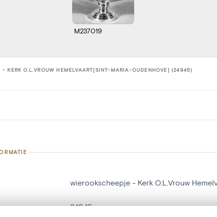
M237019
- KERK O.L.VROUW HEMELVAART[SINT-MARIA-OUDENHOVE] (24945)
FORMATIE
wierookscheepje - Kerk O.L.Vrouw Hemel
nummer
24945