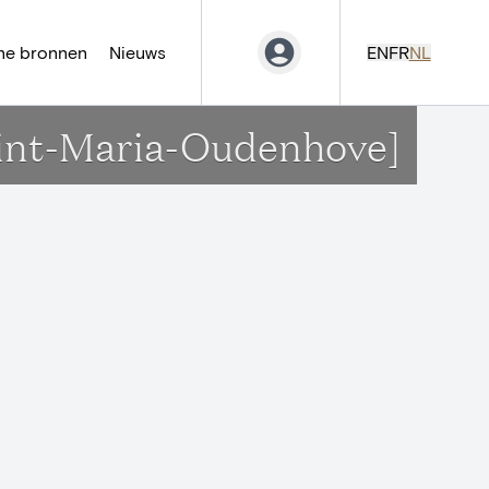
ne bronnen
Nieuws
EN
FR
NL
Sint-Maria-Oudenhove]