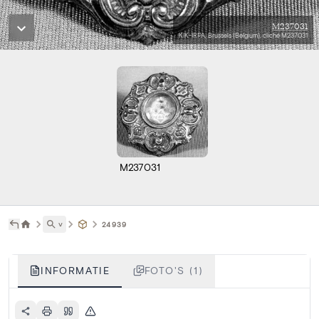
M237031
KIK-IRPA, Brussels (Belgium), cliché M237031
M237031
˅
24939
INFORMATIE
FOTO'S (1)