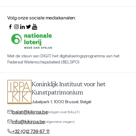
Volg onze sociale mediakanalen:
Met de steun van DIGIT, het digitaliseringsprogramma van het
Federaal Wetenschapsbeleid (BELSPO)
Koninklijk Instituut voor het
Kunstpatrimonium
Jubelpark 1, 1000 Brussel, België
balat@kikirpa.be
(vragen over BALaT)
info@kikirpa.be
(algemene vragen)
+32 (0)2 739 67 11