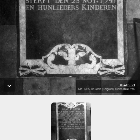
B040269
KIK-IRPA, Brussels (Belgium), cliché B040269