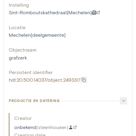
Instelling
Sint-Romboutskathedraal[Mechelen]
Locatie
Mechelen[deelgemeente]
Objectnaam
grafzerk
Persistent identifier
hdl:20.500.14037/object.24933
PRODUCTIE EN DATERING
Creator
onbekend
(
steenhouwer
)
Creation date