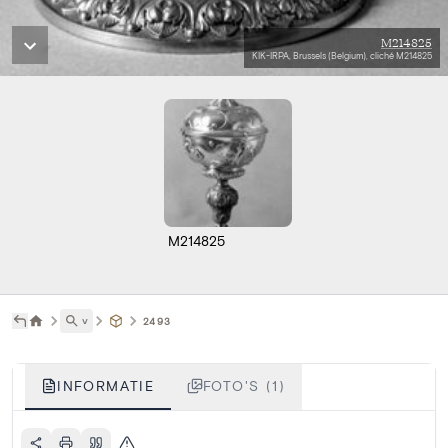
M214825
KIK-IRPA, Brussels (Belgium), cliché M214825
M214825
˅
2493
INFORMATIE
FOTO'S (1)