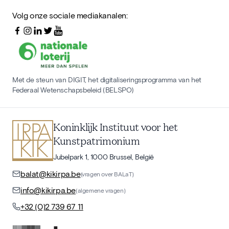
Volg onze sociale mediakanalen:
Met de steun van DIGIT, het digitaliseringsprogramma van het
Federaal Wetenschapsbeleid (BELSPO)
Koninklijk Instituut voor het
Kunstpatrimonium
Jubelpark 1, 1000 Brussel, België
balat@kikirpa.be
(vragen over BALaT)
info@kikirpa.be
(algemene vragen)
+32 (0)2 739 67 11