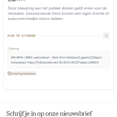
Deze toewijzing aan het publiek domein geldt enkel voor de
metadata. Geassocieerde foto's kunnen een eigen licentie of
auteursrechtelijke status hebben.
HOE TE CITEREN
Citering
KIK-IRPA. (1991). 
wierookvat - Kerk Sint-Stefaan[Lippelo]
 [Object 
metadata]. https://hdl.handle.net/20.500.14037/object.24903
Citering kopiëren
Schrijf je in op onze nieuwsbrief