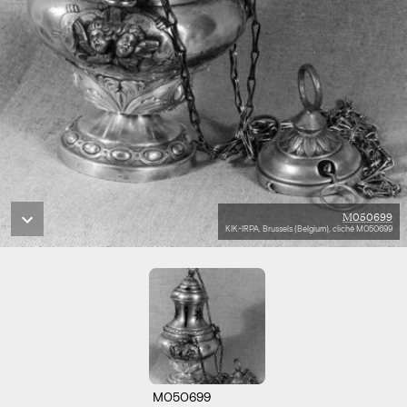
M050699
KIK-IRPA, Brussels (Belgium), cliché M050699
M050699